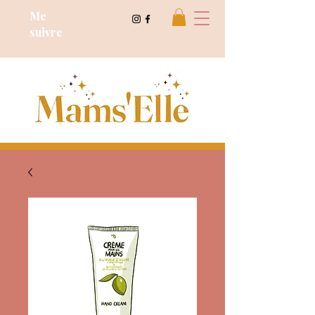
Cours de dessin
Me
suivre