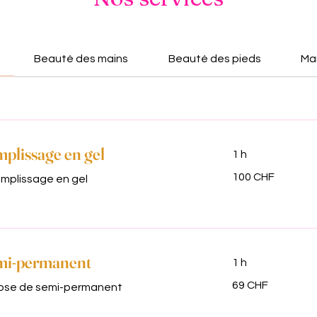
Beauté des mains
Beauté des pieds
Ma
plissage en gel
1 h
100
100 CHF
mplissage en gel
francs
suisses
mi-permanent
1 h
69
69 CHF
ose de semi-permanent
francs
suisses