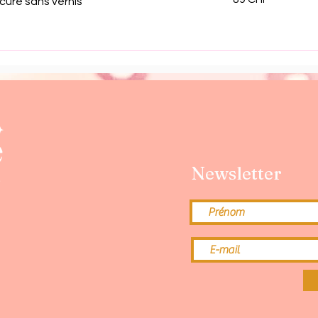
cure sans vernis
suisses
Newsletter
e