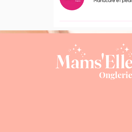
Manucure et pédi
Ongleri