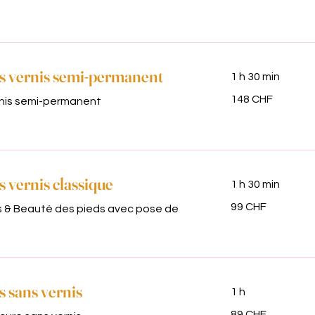
s vernis semi-permanent
1 h 30 min
148
148 CHF
nis semi-permanent
francs
suisses
 vernis classique
1 h 30 min
99
99 CHF
 & Beauté des pieds avec pose de
francs
suisses
 sans vernis
1 h
89
89 CHF
francs