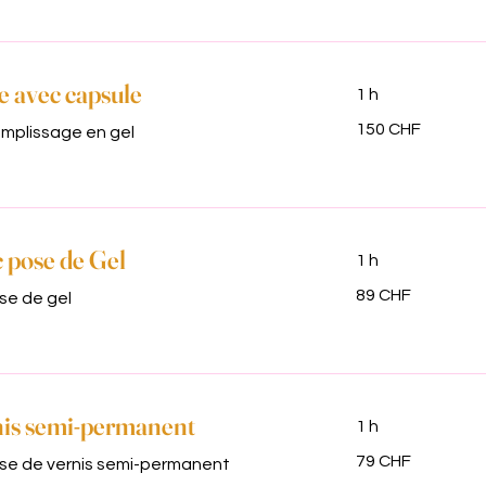
e avec capsule
1 h
150
150 CHF
mplissage en gel
francs
suisses
 pose de Gel
1 h
89
89 CHF
se de gel
francs
suisses
nis semi-permanent
1 h
79
79 CHF
se de vernis semi-permanent
francs
suisses