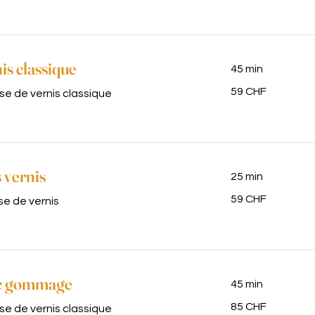
is classique
45 min
59
59 CHF
e de vernis classique
francs
suisses
 vernis
25 min
59
59 CHF
e de vernis
francs
suisses
ec gommage
45 min
85
85 CHF
e de vernis classique
francs
suisses