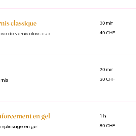
nis classique
30 min
40
40 CHF
se de vernis classique
francs
suisses
20 min
30
30 CHF
rnis
francs
suisses
forcement en gel
1 h
80
80 CHF
mplissage en gel
francs
suisses