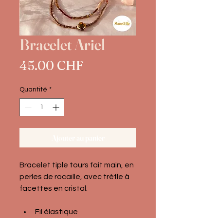
Bracelet Ariel
Prix
45.00 CHF
Quantité
*
Ajouter au panier
Bracelet tiple tours fait main, en 
perles de rocaille, avec trèfle à 
facettes en cristal.
Fil élastique