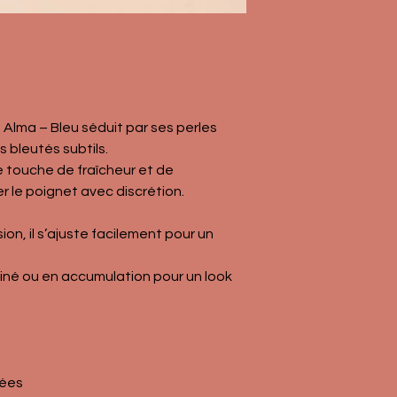
 Alma – Bleu séduit par ses perles 
 bleutés subtils.
 touche de fraîcheur et de 
r le poignet avec discrétion.
on, il s’ajuste facilement pour un 
ffiné ou en accumulation pour un look 
tées