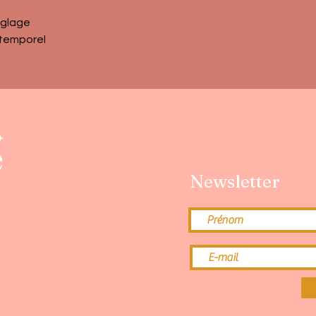
églage
ntemporel
Newsletter
e