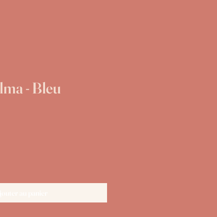
lma - Bleu
Prix
jouter au panier