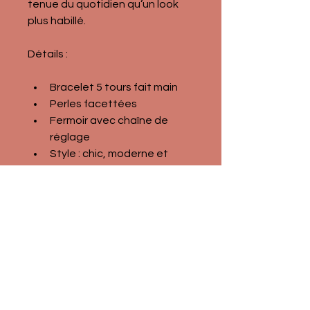
tenue du quotidien qu’un look 
plus habillé.
Détails :
Bracelet 5 tours fait main
Perles facettées
Fermoir avec chaîne de 
réglage
Style : chic, moderne et 
élégant
Léger et confortable
Parfait en idée cadeau